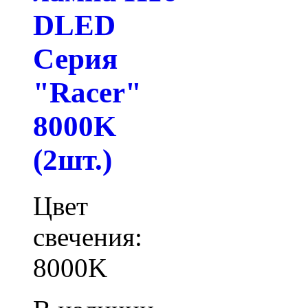
DLED
Серия
"Racer"
8000K
(2шт.)
Цвет
свечения:
8000K