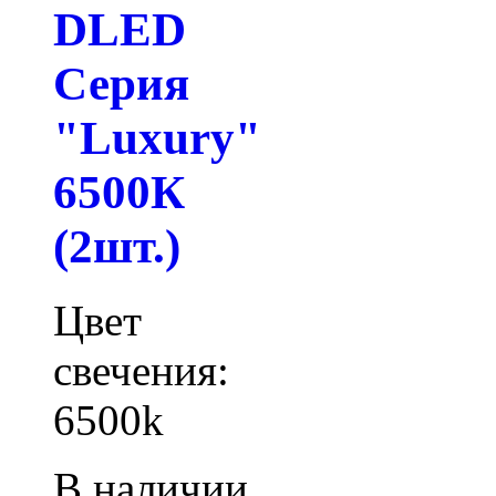
DLED
Серия
"Luxury"
6500К
(2шт.)
Цвет
свечения:
6500k
В наличии