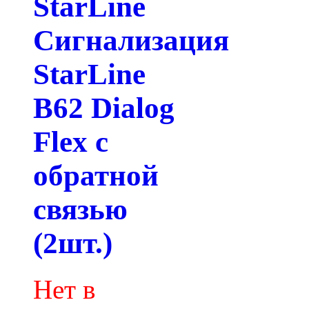
StarLine
Сигнализация
StarLine
B62 Dialog
Flex с
обратной
связью
(2шт.)
Нет в