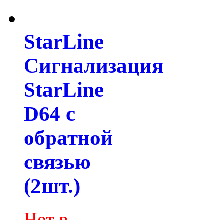
StarLine
Сигнализация
StarLine
D64 с
обратной
связью
(2шт.)
Нет в