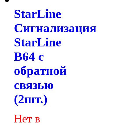
StarLine
Сигнализация
StarLine
B64 с
обратной
связью
(2шт.)
Нет в