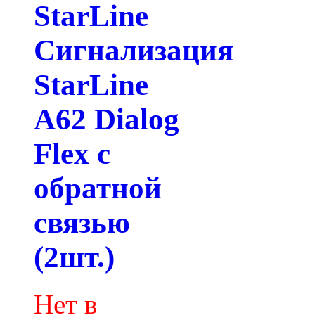
StarLine
Сигнализация
StarLine
A62 Dialog
Flex с
обратной
связью
(2шт.)
Нет в