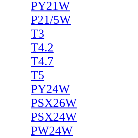
PY21W
P21/5W
T3
T4.2
T4.7
T5
PY24W
PSX26W
PSX24W
PW24W