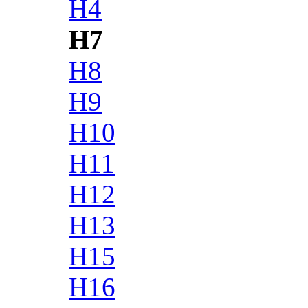
H4
H7
H8
H9
H10
H11
H12
H13
H15
H16