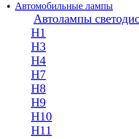
Автомобильные лампы
Автолампы светоди
H1
H3
H4
H7
H8
H9
H10
H11