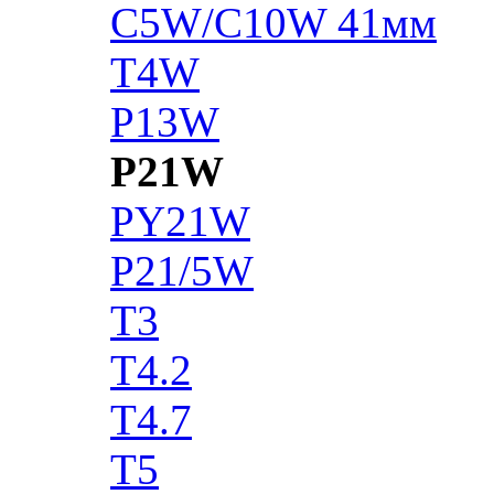
C5W/C10W 41мм
T4W
P13W
P21W
PY21W
P21/5W
T3
T4.2
T4.7
T5