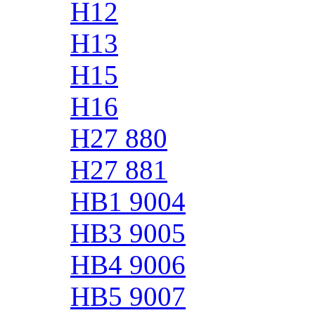
H12
H13
H15
H16
H27 880
H27 881
HB1 9004
HB3 9005
HB4 9006
HB5 9007