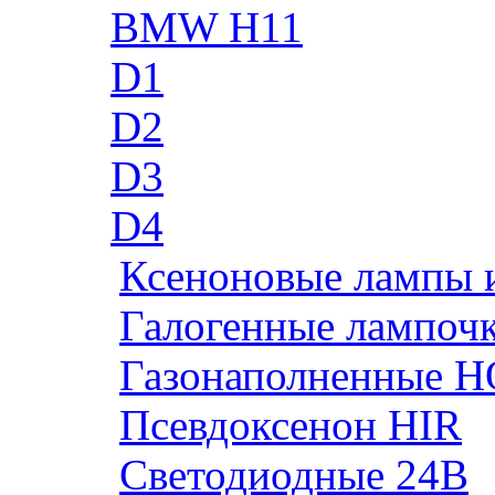
BMW H11
D1
D2
D3
D4
Ксеноновые лампы 
Галогенные лампоч
Газонаполненные H
Псевдоксенон HIR
Cветодиодные 24B