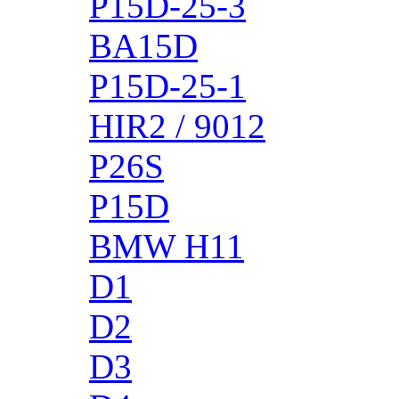
P15D-25-3
BA15D
P15D-25-1
HIR2 / 9012
P26S
P15D
BMW H11
D1
D2
D3