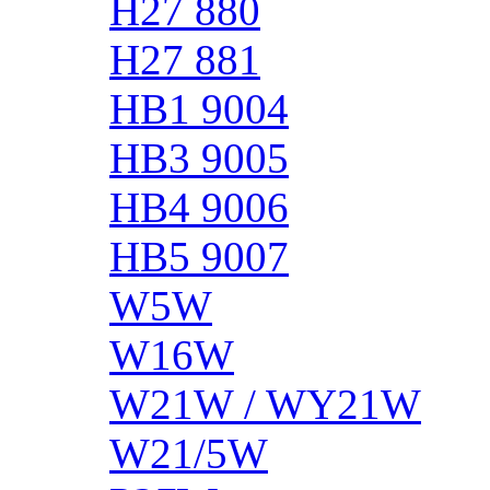
H27 880
H27 881
HB1 9004
HB3 9005
HB4 9006
HB5 9007
W5W
W16W
W21W / WY21W
W21/5W