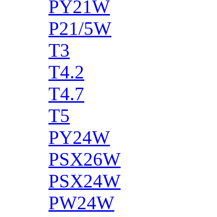
PY21W
P21/5W
T3
T4.2
T4.7
T5
PY24W
PSX26W
PSX24W
PW24W