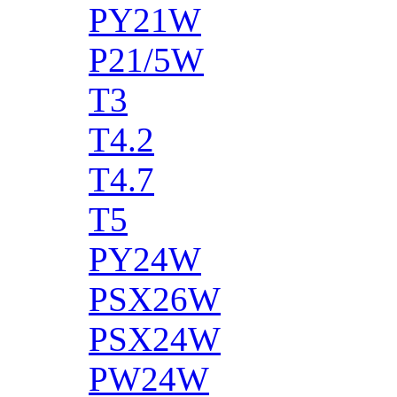
PY21W
P21/5W
T3
T4.2
T4.7
T5
PY24W
PSX26W
PSX24W
PW24W