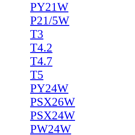
PY21W
P21/5W
T3
T4.2
T4.7
T5
PY24W
PSX26W
PSX24W
PW24W