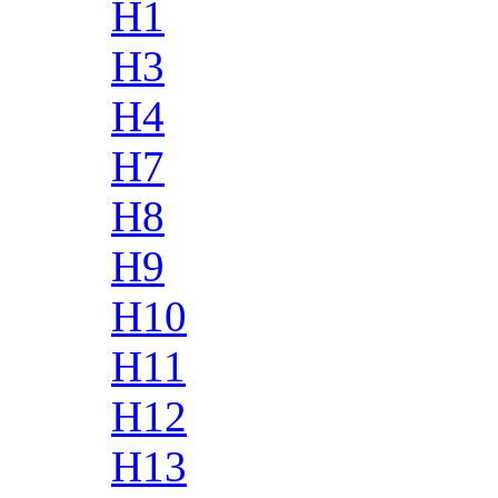
H1
H3
H4
H7
H8
H9
H10
H11
H12
H13