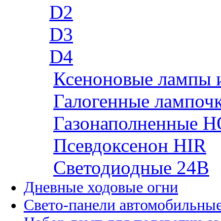
D2
D3
D4
Ксеноновые лампы 
Галогенные лампоч
Газонаполненные H
Псевдоксенон HIR
Cветодиодные 24B
Дневные ходовые огни
Свето-панели автомобильны