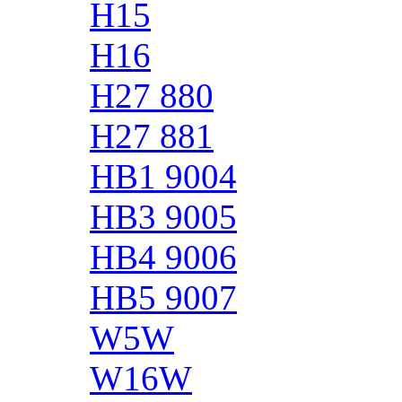
H15
H16
H27 880
H27 881
HB1 9004
HB3 9005
HB4 9006
HB5 9007
W5W
W16W