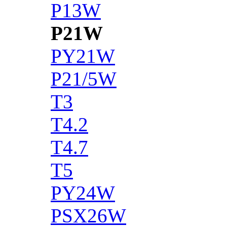
P13W
P21W
PY21W
P21/5W
T3
T4.2
T4.7
T5
PY24W
PSX26W