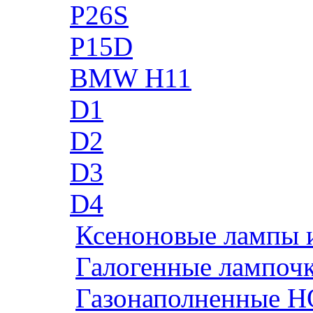
P26S
P15D
BMW H11
D1
D2
D3
D4
Ксеноновые лампы 
Галогенные лампоч
Газонаполненные H