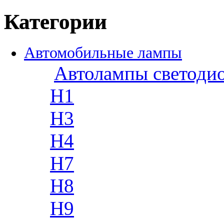
Категории
Автомобильные лампы
Автолампы светоди
H1
H3
H4
H7
H8
H9