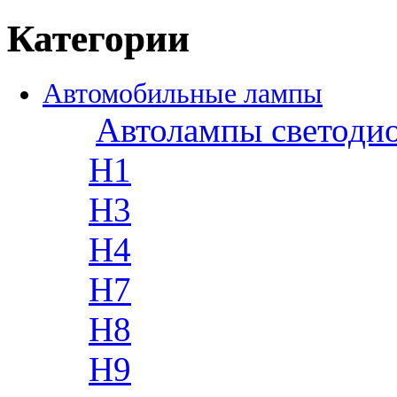
Категории
Автомобильные лампы
Автолампы светоди
H1
H3
H4
H7
H8
H9