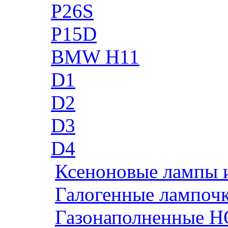
P26S
P15D
BMW H11
D1
D2
D3
D4
Ксеноновые лампы 
Галогенные лампоч
Газонаполненные H