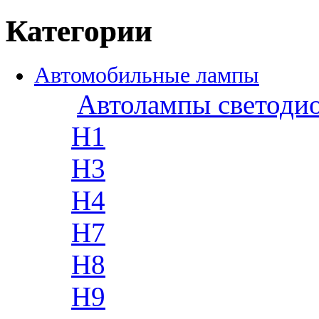
Категории
Автомобильные лампы
Автолампы светоди
H1
H3
H4
H7
H8
H9