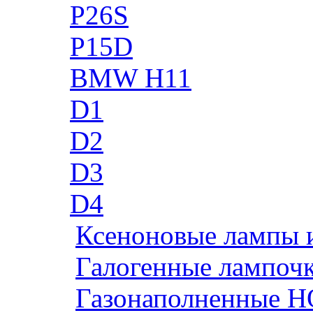
P26S
P15D
BMW H11
D1
D2
D3
D4
Ксеноновые лампы 
Галогенные лампоч
Газонаполненные H