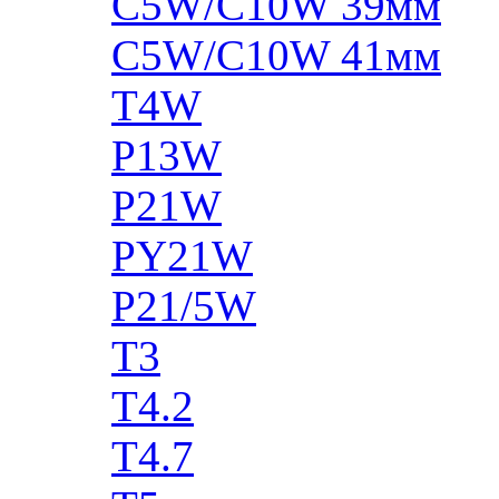
C5W/C10W 39мм
C5W/C10W 41мм
T4W
P13W
P21W
PY21W
P21/5W
T3
T4.2
T4.7