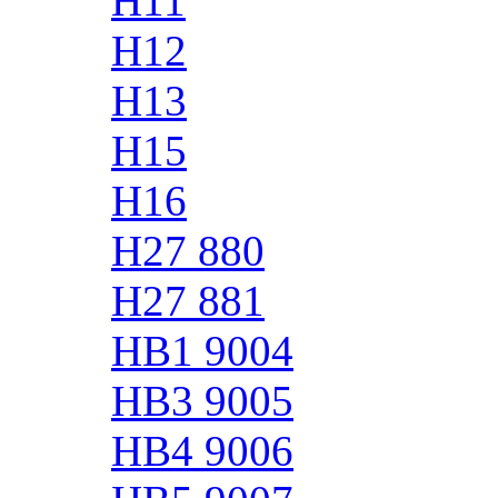
H11
H12
H13
H15
H16
H27 880
H27 881
HB1 9004
HB3 9005
HB4 9006