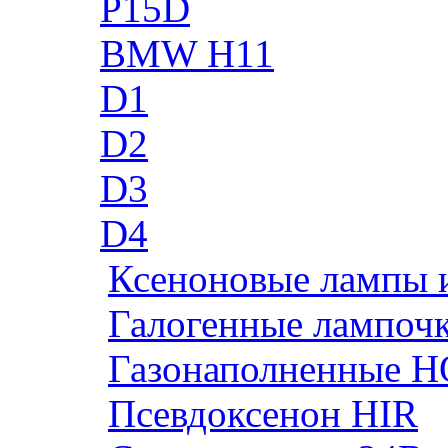
P15D
BMW H11
D1
D2
D3
D4
Ксеноновые лампы 
Галогенные лампоч
Газонаполненные H
Псевдоксенон HIR