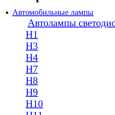
Автомобильные лампы
Автолампы светоди
H1
H3
H4
H7
H8
H9
H10