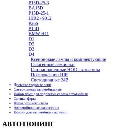
P15D-25-3
BA15D
P15D-25-1
HIR2 / 9012
P26S
P15D
BMW H11
D1
D2
D3
D4
Ксеноновые лампы и комплектующие
Галогенные лампочки
Газонаполненные HOD автолампы
Псевдоксенон HIR
Cветодиодные 24B
Дневные ходовые огни
Свето-панели автомобильные
Набор ламп для подсветки салона автомобиля
Оптика, фары
Фары рабочего света
Автомобильные аксессуары
Цоколи для автомобильных ламп
АВТОТЮНИНГ