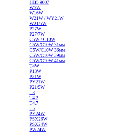
HB5 9007
W5W
W16W
W21W / WY21W
W21/5W
P27W
P27/7W
C5W / C10W
C5W/C10W 31мм
C5W/C10W 36мм
C5W/C10W 39мм
C5W/C10W 41мм
T4W
P13W
P21W
PY21W
P21/5W
T3
T4.2
T4.7
T5
PY24W
PSX26W
PSX24W
PW24W