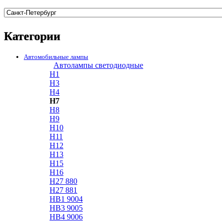
Категории
Автомобильные лампы
Автолампы светодиодные
H1
H3
H4
H7
H8
H9
H10
H11
H12
H13
H15
H16
H27 880
H27 881
HB1 9004
HB3 9005
HB4 9006