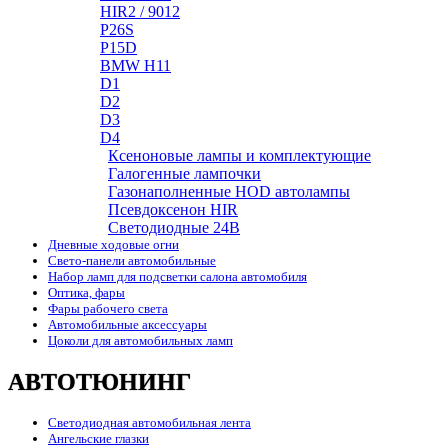
HIR2 / 9012
P26S
P15D
BMW H11
D1
D2
D3
D4
Ксеноновые лампы и комплектующие
Галогенные лампочки
Газонаполненные HOD автолампы
Псевдоксенон HIR
Cветодиодные 24B
Дневные ходовые огни
Свето-панели автомобильные
Набор ламп для подсветки салона автомобиля
Оптика, фары
Фары рабочего света
Автомобильные аксессуары
Цоколи для автомобильных ламп
АВТОТЮНИНГ
Светодиодная автомобильная лента
Ангельские глазки