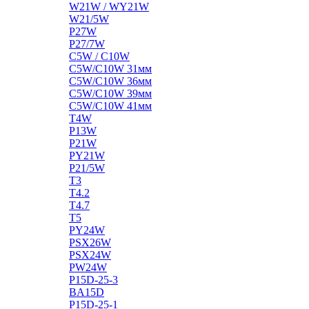
W21W / WY21W
W21/5W
P27W
P27/7W
C5W / C10W
C5W/C10W 31мм
C5W/C10W 36мм
C5W/C10W 39мм
C5W/C10W 41мм
T4W
P13W
P21W
PY21W
P21/5W
T3
T4.2
T4.7
T5
PY24W
PSX26W
PSX24W
PW24W
P15D-25-3
BA15D
P15D-25-1