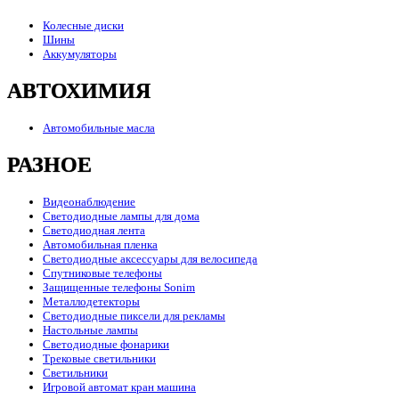
Колесные диски
Шины
Аккумуляторы
АВТОХИМИЯ
Автомобильные масла
РАЗНОЕ
Видеонаблюдение
Светодиодные лампы для дома
Светодиодная лента
Автомобильная пленка
Светодиодные аксессуары для велосипеда
Спутниковые телефоны
Защищенные телефоны Sonim
Металлодетекторы
Светодиодные пиксели для рекламы
Настольные лампы
Светодиодные фонарики
Трековые светильники
Светильники
Игровой автомат кран машина