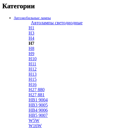
Категории
Автомобильные лампы
Автолампы светодиодные
H1
H3
H4
H7
H8
H9
H10
H11
H12
H13
H15
H16
H27 880
H27 881
HB1 9004
HB3 9005
HB4 9006
HB5 9007
W5W
W16W