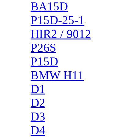
BA15D
P15D-25-1
HIR2 / 9012
P26S
P15D
BMW H11
D1
D2
D3
D4