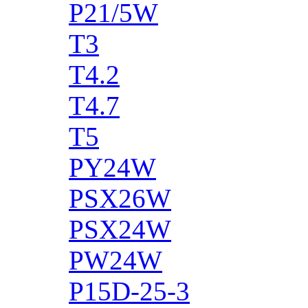
P21/5W
T3
T4.2
T4.7
T5
PY24W
PSX26W
PSX24W
PW24W
P15D-25-3