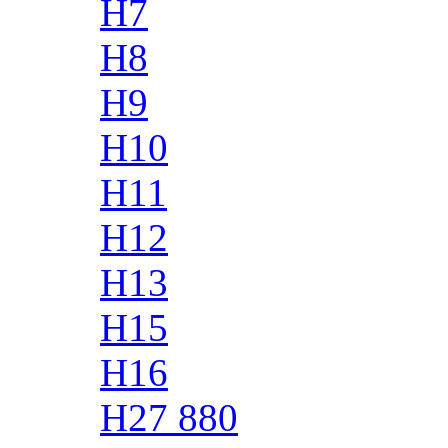
H7
H8
H9
H10
H11
H12
H13
H15
H16
H27 880