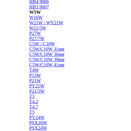
HB4 9006
HB5 9007
W5W
W16W
W21W / WY21W
W21/5W
P27W
P27/7W
C5W / C10W
C5W/C10W 31мм
C5W/C10W 36мм
C5W/C10W 39мм
C5W/C10W 41мм
T4W
P13W
P21W
PY21W
P21/5W
T3
T4.2
T4.7
T5
PY24W
PSX26W
PSX24W