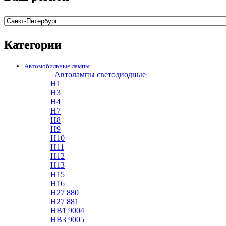
Категории
Автомобильные лампы
Автолампы светодиодные
H1
H3
H4
H7
H8
H9
H10
H11
H12
H13
H15
H16
H27 880
H27 881
HB1 9004
HB3 9005