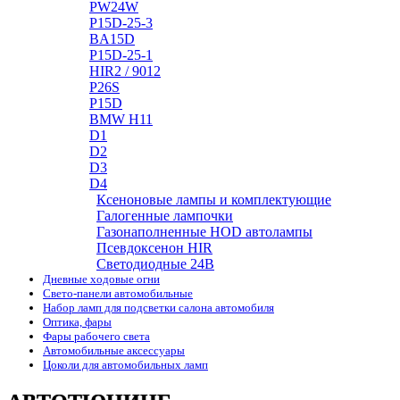
PW24W
P15D-25-3
BA15D
P15D-25-1
HIR2 / 9012
P26S
P15D
BMW H11
D1
D2
D3
D4
Ксеноновые лампы и комплектующие
Галогенные лампочки
Газонаполненные HOD автолампы
Псевдоксенон HIR
Cветодиодные 24B
Дневные ходовые огни
Свето-панели автомобильные
Набор ламп для подсветки салона автомобиля
Оптика, фары
Фары рабочего света
Автомобильные аксессуары
Цоколи для автомобильных ламп