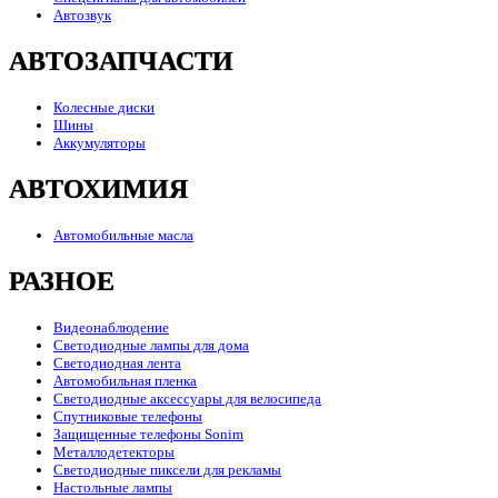
Автозвук
АВТОЗАПЧАСТИ
Колесные диски
Шины
Аккумуляторы
АВТОХИМИЯ
Автомобильные масла
РАЗНОЕ
Видеонаблюдение
Светодиодные лампы для дома
Светодиодная лента
Автомобильная пленка
Светодиодные аксессуары для велосипеда
Спутниковые телефоны
Защищенные телефоны Sonim
Металлодетекторы
Светодиодные пиксели для рекламы
Настольные лампы