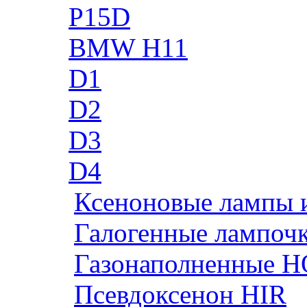
P15D
BMW H11
D1
D2
D3
D4
Ксеноновые лампы 
Галогенные лампоч
Газонаполненные H
Псевдоксенон HIR