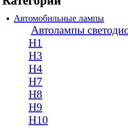
Категории
Автомобильные лампы
Автолампы светоди
H1
H3
H4
H7
H8
H9
H10