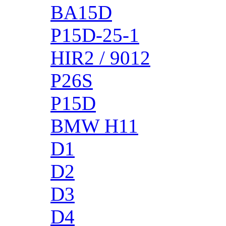
BA15D
P15D-25-1
HIR2 / 9012
P26S
P15D
BMW H11
D1
D2
D3
D4