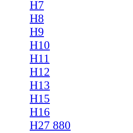
H7
H8
H9
H10
H11
H12
H13
H15
H16
H27 880