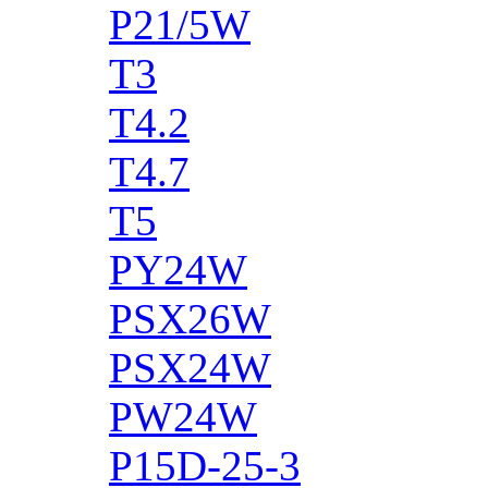
P21/5W
T3
T4.2
T4.7
T5
PY24W
PSX26W
PSX24W
PW24W
P15D-25-3